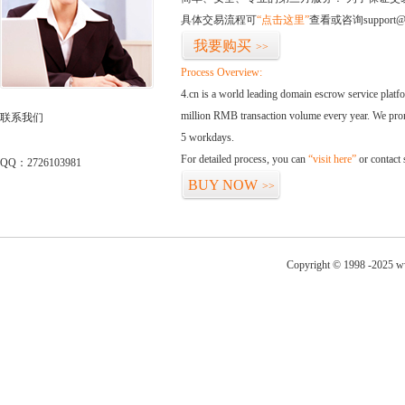
具体交易流程可
“点击这里”
查看或咨询support@
我要购买
>>
Process Overview:
4.cn is a world leading domain escrow service plat
million RMB transaction volume every year. We promi
联系我们
5 workdays.
For detailed process, you can
“visit here”
or contact
QQ：2726103981
BUY NOW
>>
Copyright © 1998 -2025 ww